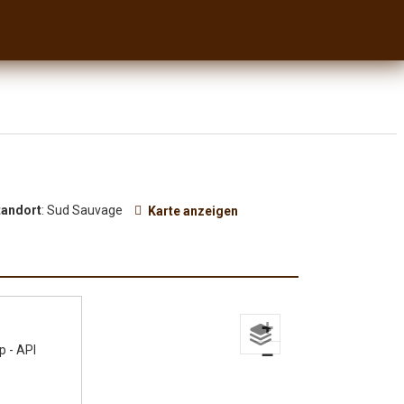
tandort
: Sud Sauvage
Karte anzeigen
+
p - API
−