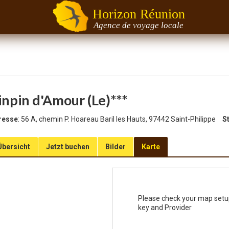
Horizon Réunion
Agence de voyage locale
inpin d'Amour (Le)***
resse
: 56 A, chemin P. Hoareau Baril les Hauts, 97442 Saint-Philippe
S
Übersicht
Jetzt buchen
Bilder
Karte
Please check your map setu
key and Provider