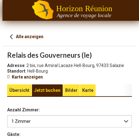
Horizon Réunion
Agence de voyage locale
Alle anzeigen
Relais des Gouverneurs (le)
Adresse
: 2 bis, rue Amiral Lacaze Hell-Bourg, 97433 Salazie
Standort
: Hell-Bourg
Karte anzeigen
Übersicht
Jetzt buchen
Bilder
Karte
Anzahl Zimmer:
Gäste: