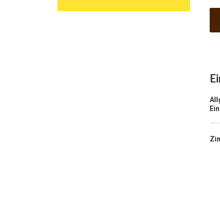
Ei
Al
Ei
Zi