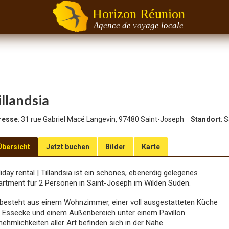
Horizon Réunion
Agence de voyage locale
illandsia
resse
: 31 rue Gabriel Macé Langevin, 97480 Saint-Joseph
Standort
: 
Übersicht
Jetzt buchen
Bilder
Karte
iday rental
|
Tillandsia ist ein schönes, ebenerdig gelegenes
rtment für 2 Personen in Saint-Joseph im Wilden Süden.
besteht aus einem Wohnzimmer, einer voll ausgestatteten Küche
 Essecke und einem Außenbereich unter einem Pavillon.
ehmlichkeiten aller Art befinden sich in der Nähe.