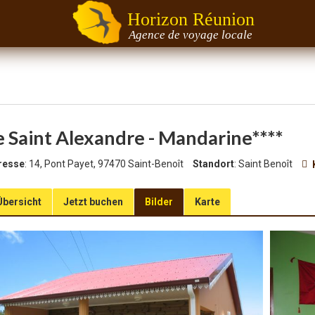
Horizon Réunion
Agence de voyage locale
e Saint Alexandre - Mandarine****
resse
: 14, Pont Payet, 97470 Saint-Benoît
Standort
: Saint Benoît
Übersicht
Jetzt buchen
Bilder
Karte