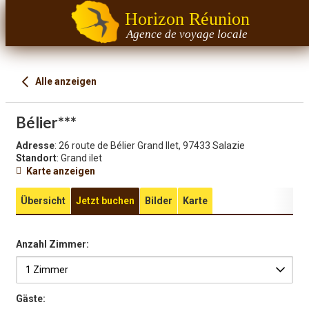
Horizon Réunion
Agence de voyage locale
Alle anzeigen
Bélier***
Adresse
: 26 route de Bélier Grand Ilet, 97433 Salazie
Standort
: Grand ilet
Karte anzeigen
Übersicht
Jetzt buchen
Bilder
Karte
Anzahl Zimmer:
Gäste: