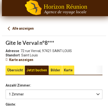
Horizon Réunion
Agence de voyage locale
Alle anzeigen
Gite le Verval n°8***
Adresse
: 72 rue Verval, 97421 SAINT-LOUIS
Standort
: Saint Louis
Karte anzeigen
Übersicht
Jetzt buchen
Bilder
Karte
Anzahl Zimmer:
Gäste: