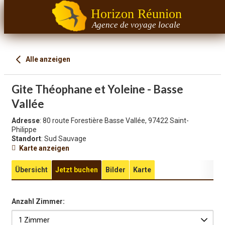
Horizon Réunion
Agence de voyage locale
Alle anzeigen
Gite Théophane et Yoleine - Basse
Vallée
Adresse
: 80 route Forestière Basse Vallée, 97422 Saint-
Philippe
Standort
: Sud Sauvage
Karte anzeigen
Übersicht
Jetzt buchen
Bilder
Karte
Anzahl Zimmer: